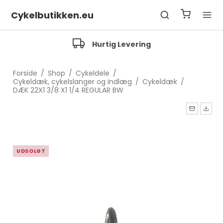
Cykelbutikken.eu
Hurtig Levering
Forside
/
Shop
/
Cykeldele
/
Cykeldæk, cykelslanger og indlæg
/
Cykeldæk
/
DÆK 22X1 3/8 X1 1/4 REGULAR BW
UDSOLGT