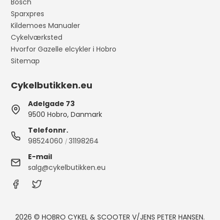
Bosch
Sparxpres
Kildemoes Manualer
Cykelværksted
Hvorfor Gazelle elcykler i Hobro
Sitemap
Cykelbutikken.eu
Adelgade 73
9500 Hobro, Danmark
Telefonnr.
98524060
31198264
/
E-mail
salg@cykelbutikken.eu
2026 © HOBRO CYKEL & SCOOTER V/JENS PETER HANSEN.