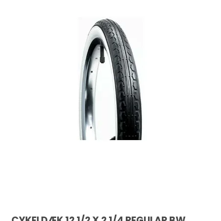
CYKELDÆK 12 1/2 X 2 1/4 REGULAR BW