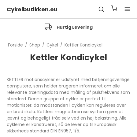
Cykelbutikken.eu
Hurtig Levering
Forside
/
Shop
/
Cykel
/
Kettler Kondicykel
Kettler Kondicykel
KETTLER motionscykler er udstyret med betjeningsvenlige
computere, som holder brugeren informeret om alle
relevante træningsdata med måling af pulsfrekvens som
standard. Denne gruppe af cykler er perfekt til
motionister, da modstanden i cyklen kan reguleres over
en bred skala. Kettlers magnetbremse system giver et
jævnt og behageligt tråd selv ved en høj belastning. Alle
cyklerne er konstrueret, så de lever op til Europæisk
sikkerheds standard DIN EN957, 1/5.