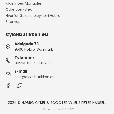
Kildemoes Manualer
Cykelværksted
Hvorfor Gazelle elcykler i Hobro
Sitemap
Cykelbutikken.eu
Adelgade 73
9500 Hobro, Danmark
Telefonnr.
98524060
31198264
/
E-mail
salg@cykelbutikken.eu
2026 © HOBRO CYKEL & SCOOTER V/JENS PETER HANSEN.
CVR-nummer: 21735132