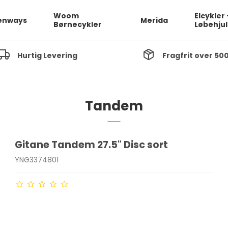
Woom
Elcykler 
enways
Merida
Børnecykler
Løbehjul
Hurtig Levering
Fragfrit over 500
Tandem
Gitane Tandem 27.5" Disc sort
YNG3374801