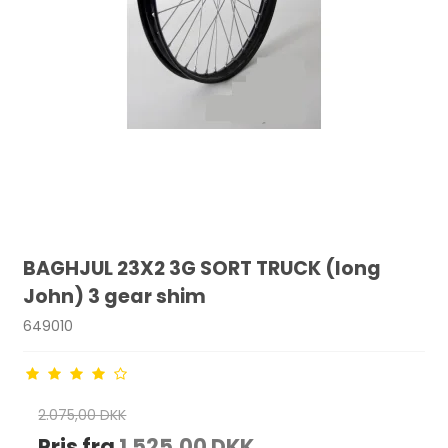
BAGHJUL 23X2 3G SORT TRUCK (long
John) 3 gear shim
649010
2.075,00 DKK
Pris fra
1.525,00 DKK