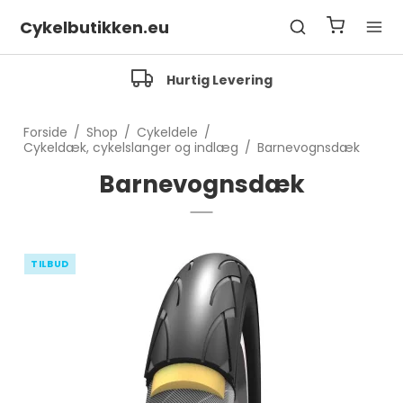
Cykelbutikken.eu
Fragfrit over 500 Kr.
Forside
/
Shop
/
Cykeldele
/
Cykeldæk, cykelslanger og indlæg
/
Barnevognsdæk
Barnevognsdæk
TILBUD