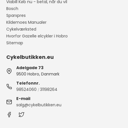
Viabill Køb nu - betal, når du vil
Bosch
Sparxpres
Kildemoes Manualer
Cykelværksted
Hvorfor Gazelle elcykler i Hobro
Sitemap
Cykelbutikken.eu
Adelgade 73
9500 Hobro, Danmark
Telefonnr.
98524060
31198264
/
E-mail
salg@cykelbutikken.eu