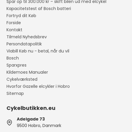
Spar op til 300.000 kr – skift bilen ud med elcykel
Kapacitetstest af Bosch batteri
Fortryd dit Køb
Forside
Kontakt
Tilmeld Nyhedsbrev
Persondatapolitik
Viabill Køb nu - betal, når du vil
Bosch
Sparxpres
Kildemoes Manualer
Cykelværksted
Hvorfor Gazelle elcykler i Hobro
Sitemap
Cykelbutikken.eu
Adelgade 73
9500 Hobro, Danmark