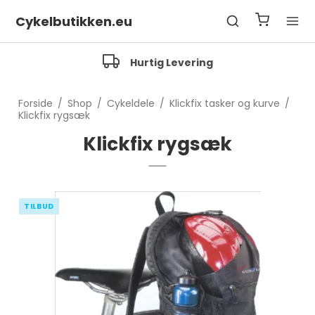
Cykelbutikken.eu
Hurtig Levering
Forside
/
Shop
/
Cykeldele
/
Klickfix tasker og kurve
/
Klickfix rygsæk
Klickfix rygsæk
TILBUD