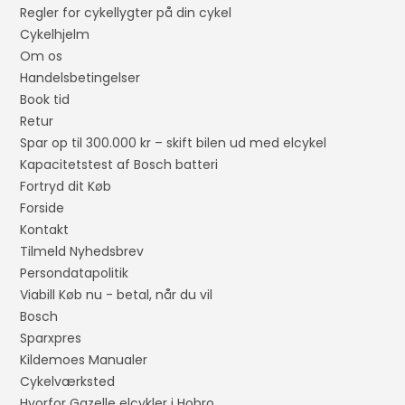
Regler for cykellygter på din cykel
Cykelhjelm
Om os
Handelsbetingelser
Book tid
Retur
Spar op til 300.000 kr – skift bilen ud med elcykel
Kapacitetstest af Bosch batteri
Fortryd dit Køb
Forside
Kontakt
Tilmeld Nyhedsbrev
Persondatapolitik
Viabill Køb nu - betal, når du vil
Bosch
Sparxpres
Kildemoes Manualer
Cykelværksted
Hvorfor Gazelle elcykler i Hobro