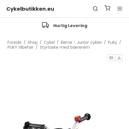
Cykelbutikken.eu
Fragfrit over 500 Kr.
Forside
/
Shop
/
Cykel
/
Børne - Junior cykler
/
Puky
/
PUKY tilbehør
/
Styrtaske med bærerem