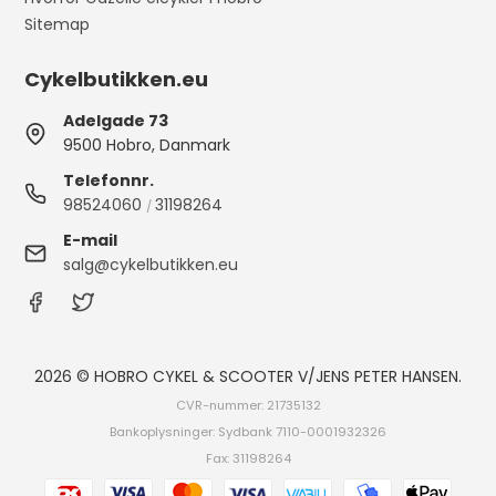
Sitemap
Cykelbutikken.eu
Adelgade 73
9500 Hobro, Danmark
Telefonnr.
98524060
31198264
/
E-mail
salg@cykelbutikken.eu
2026 © HOBRO CYKEL & SCOOTER V/JENS PETER HANSEN.
CVR-nummer: 21735132
Bankoplysninger: Sydbank 7110-0001932326
Fax: 31198264