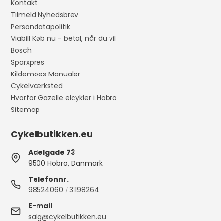
Kontakt
Tilmeld Nyhedsbrev
Persondatapolitik
Viabill Køb nu - betal, når du vil
Bosch
Sparxpres
Kildemoes Manualer
Cykelværksted
Hvorfor Gazelle elcykler i Hobro
Sitemap
Cykelbutikken.eu
Adelgade 73
9500 Hobro, Danmark
Telefonnr.
98524060
31198264
/
E-mail
salg@cykelbutikken.eu