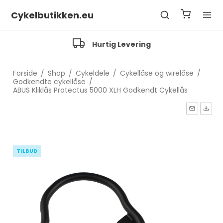
Cykelbutikken.eu
ring
Fragfrit over 500 Kr
Forside
/
Shop
/
Cykeldele
/
Cykellåse og wirelåse
/
Godkendte cykellåse
/
ABUS Kliklås Protectus 5000 XLH Godkendt Cykellås
TILBUD