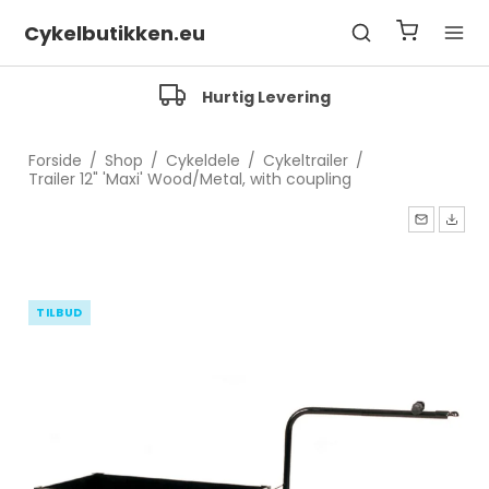
Cykelbutikken.eu
Hurtig Levering
Forside
/
Shop
/
Cykeldele
/
Cykeltrailer
/
Trailer 12" 'Maxi' Wood/Metal, with coupling
TILBUD