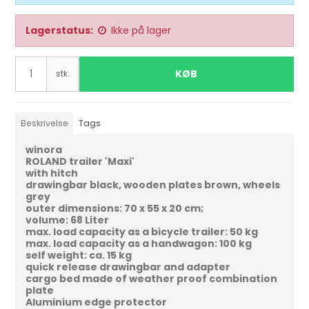
Lagerstatus:
Ikke på lager
KØB
stk.
Beskrivelse
Tags
winora
ROLAND trailer 'Maxi'
with hitch
drawingbar black, wooden plates brown, wheels
grey
outer dimensions: 70 x 55 x 20 cm;
volume: 68 Liter
max. load capacity as a bicycle trailer: 50 kg
max. load capacity as a handwagon: 100 kg
self weight: ca. 15 kg
quick release drawingbar and adapter
cargo bed made of weather proof combination
plate
Aluminium edge protector