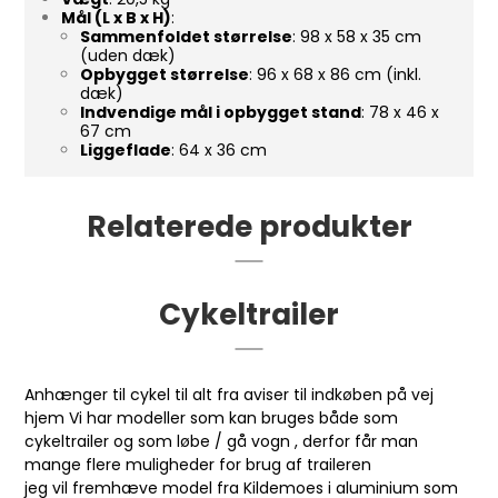
Mål (L x B x H)
:
Sammenfoldet størrelse
: 98 x 58 x 35 cm
(uden dæk)
Opbygget størrelse
: 96 x 68 x 86 cm (inkl.
dæk)
Indvendige mål i opbygget stand
: 78 x 46 x
67 cm
Liggeflade
: 64 x 36 cm
Relaterede produkter
Cykeltrailer
Anhænger til cykel til alt fra aviser til indkøben på vej
hjem Vi har modeller som kan bruges både som
cykeltrailer og som løbe / gå vogn , derfor får man
mange flere muligheder for brug af traileren
jeg vil fremhæve model fra Kildemoes i aluminium som