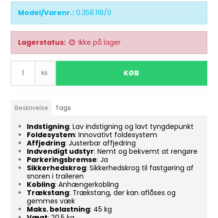
Model/Varenr.:
0.358.118/0
Lagerstatus:
Ikke på lager
KØB
ks.
Beskrivelse
Tags
Indstigning
: Lav indstigning og lavt tyngdepunkt
Foldesystem
: Innovativt foldesystem
Affjedring
: Justerbar affjedring
Indvendigt udstyr
: Nemt og bekvemt at rengøre
Parkeringsbremse
: Ja
Sikkerhedskrog
: Sikkerhedskrog til fastgøring af
snoren i traileren
Kobling
: Anhængerkobling
Trækstang
: Trækstang, der kan aflåses og
gemmes væk
Maks. belastning
: 45 kg
Vægt
: 20,5 kg