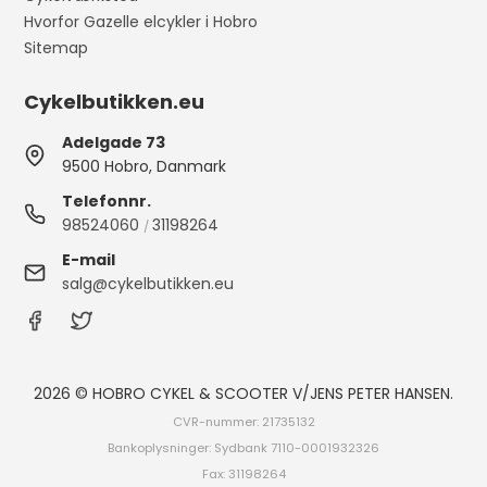
Hvorfor Gazelle elcykler i Hobro
Sitemap
Cykelbutikken.eu
Adelgade 73
9500 Hobro, Danmark
Telefonnr.
98524060
31198264
/
E-mail
salg@cykelbutikken.eu
2026 © HOBRO CYKEL & SCOOTER V/JENS PETER HANSEN.
CVR-nummer: 21735132
Bankoplysninger: Sydbank 7110-0001932326
Fax: 31198264