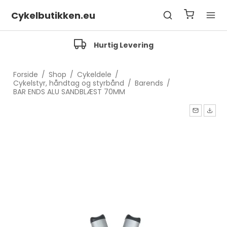
Cykelbutikken.eu
Fragfrit over 500 Kr.
Forside
/
Shop
/
Cykeldele
/
Cykelstyr, håndtag og styrbånd
/
Barends
/
BAR ENDS ALU SANDBLÆST 70MM