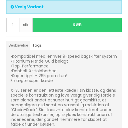
Vælg Variant
KØB
stk.
Beskrivelse
Tags
•Kompatibel med: enhver 9-speed bagskifter system
•Titanium Nitride Guld belagt
•Top-Performance
•Dobbelt X-Holdbarhed
•Super Light - 265 gram kun!
En ægte super kæde
X-SL serien er den letteste kæde i sin klasse, og dens
specielle konstruktion og lave vægt giver dig fordele
som blandt andet et super hurtigt gearskifte, et
behageligere glid samt en væsentlig reduktion af
“Chain-Suck”. Sidstnævnte blev konstateret under
de utallige testkørsler, og skyldes konstruktionen af
inderledene, der gør det nemmere for skidtet at
falde af under kørslen.