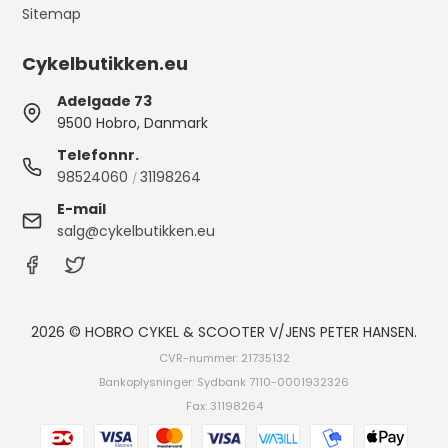
Sitemap
Cykelbutikken.eu
Adelgade 73
9500 Hobro, Danmark
Telefonnr.
98524060
31198264
/
E-mail
salg@cykelbutikken.eu
2026 © HOBRO CYKEL & SCOOTER V/JENS PETER HANSEN.
CVR-nummer: 21735132
Bankoplysninger: Sydbank 7110-0001932326
Fax: 31198264