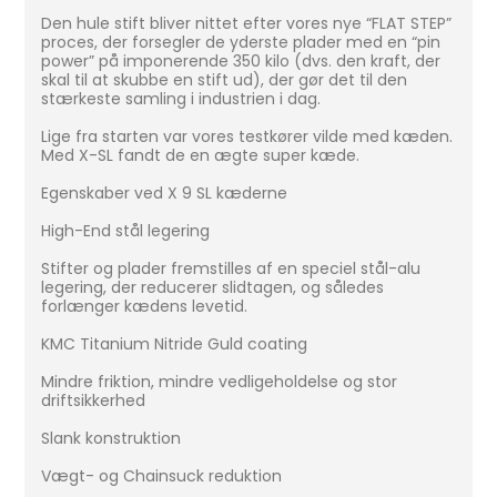
Den hule stift bliver nittet efter vores nye “FLAT STEP”
proces, der forsegler de yderste plader med en “pin
power” på imponerende 350 kilo (dvs. den kraft, der
skal til at skubbe en stift ud), der gør det til den
stærkeste samling i industrien i dag.
Lige fra starten var vores testkører vilde med kæden.
Med X-SL fandt de en ægte super kæde.
Egenskaber ved X 9 SL kæderne
High-End stål legering
Stifter og plader fremstilles af en speciel stål-alu
legering, der reducerer slidtagen, og således
forlænger kædens levetid.
KMC Titanium Nitride Guld coating
Mindre friktion, mindre vedligeholdelse og stor
driftsikkerhed
Slank konstruktion
Vægt- og Chainsuck reduktion