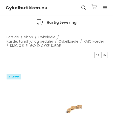
Cykelbutikken.eu
Hurtig Levering
Forside
/
Shop
/
Cykeldele
/
Kæde, tandhjul og pedaler
/
Cykelkæde
/
KMC kæder
/
KMC X 9 SL GOLD CYKELKÆDE
TILBUD